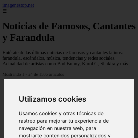
imagenestop.net
☰
Noticias de Famosos, Cantantes
y Farandula
Entérate de las últimas noticias de famosos y cantantes latinos:
farándula, escándalos, música, tendencias y redes sociales.
Actualidad de artistas como Bad Bunny, Karol G, Shakira y más.
Mostrando 1 - 24 de 1586 artículos
Utilizamos cookies
Usamos cookies y otras técnicas de
rastreo para mejorar tu experiencia de
navegación en nuestra web, para
mostrarte contenidos personalizados y