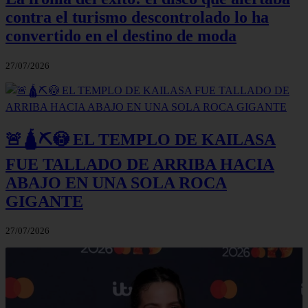
contra el turismo descontrolado lo ha
convertido en el destino de moda
27/07/2026
🚨🛕⛏️😳 EL TEMPLO DE KAILASA
FUE TALLADO DE ARRIBA HACIA
ABAJO EN UNA SOLA ROCA
GIGANTE
27/07/2026