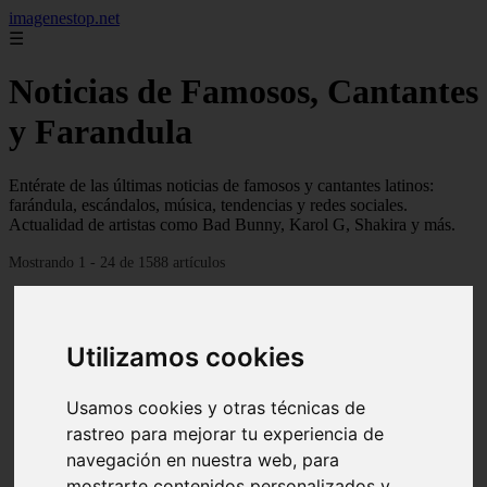
imagenestop.net
☰
Noticias de Famosos, Cantantes
y Farandula
Entérate de las últimas noticias de famosos y cantantes latinos:
farándula, escándalos, música, tendencias y redes sociales.
Actualidad de artistas como Bad Bunny, Karol G, Shakira y más.
Mostrando 1 - 24 de 1588 artículos
Utilizamos cookies
Usamos cookies y otras técnicas de
rastreo para mejorar tu experiencia de
navegación en nuestra web, para
mostrarte contenidos personalizados y