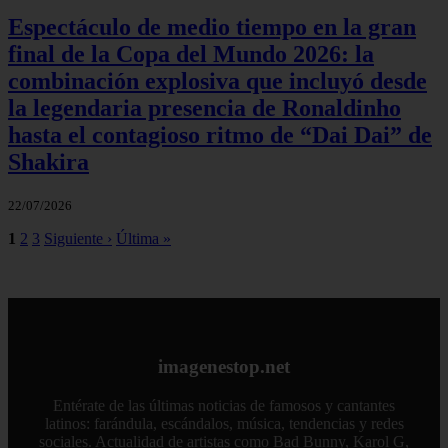
Espectáculo de medio tiempo en la gran
final de la Copa del Mundo 2026: la
combinación explosiva que incluyó desde
la legendaria presencia de Ronaldinho
hasta el contagioso ritmo de “Dai Dai” de
Shakira
22/07/2026
1
2
3
Siguiente ›
Última »
imagenestop.net
Entérate de las últimas noticias de famosos y cantantes
latinos: farándula, escándalos, música, tendencias y redes
sociales. Actualidad de artistas como Bad Bunny, Karol G,