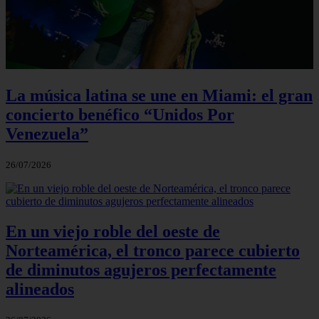
La música latina se une en Miami: el gran
concierto benéfico “Unidos Por
Venezuela”
26/07/2026
En un viejo roble del oeste de
Norteamérica, el tronco parece cubierto
de diminutos agujeros perfectamente
alineados