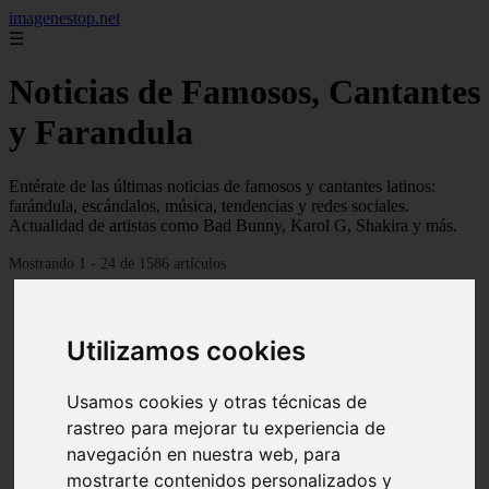
imagenestop.net
☰
Noticias de Famosos, Cantantes
y Farandula
Entérate de las últimas noticias de famosos y cantantes latinos:
farándula, escándalos, música, tendencias y redes sociales.
Actualidad de artistas como Bad Bunny, Karol G, Shakira y más.
Mostrando 1 - 24 de 1586 artículos
Utilizamos cookies
Usamos cookies y otras técnicas de
rastreo para mejorar tu experiencia de
navegación en nuestra web, para
mostrarte contenidos personalizados y