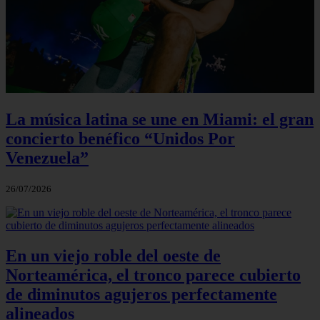
La música latina se une en Miami: el gran
concierto benéfico “Unidos Por
Venezuela”
26/07/2026
En un viejo roble del oeste de
Norteamérica, el tronco parece cubierto
de diminutos agujeros perfectamente
alineados