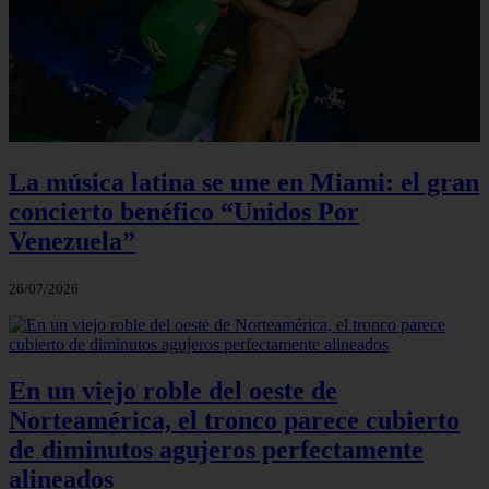
La música latina se une en Miami: el gran
concierto benéfico “Unidos Por
Venezuela”
26/07/2026
En un viejo roble del oeste de
Norteamérica, el tronco parece cubierto
de diminutos agujeros perfectamente
alineados