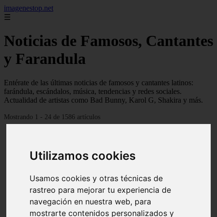
imagenestop.net
☰
Noticias de Famosos, Cantantes
y Farandula
Entérate de las últimas noticias de famosos y cantantes latinos:
farándula, escándalos, música, tendencias y redes sociales.
Actualidad de artistas como Bad Bunny, Karol G, Shakira y más.
Mostrando 1 - 24 de 1586 artículos
Utilizamos cookies
Usamos cookies y otras técnicas de
rastreo para mejorar tu experiencia de
navegación en nuestra web, para
mostrarte contenidos personalizados y