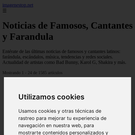
imagenestop.net
☰
Noticias de Famosos, Cantantes
y Farandula
Entérate de las últimas noticias de famosos y cantantes latinos:
farándula, escándalos, música, tendencias y redes sociales.
Actualidad de artistas como Bad Bunny, Karol G, Shakira y más.
Mostrando 1 - 24 de 1585 artículos
Utilizamos cookies
Usamos cookies y otras técnicas de
rastreo para mejorar tu experiencia de
navegación en nuestra web, para
mostrarte contenidos personalizados y