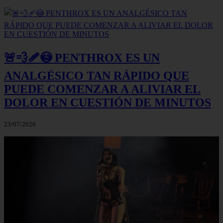
🚨💨🩹😳 PENTHROX ES UN
ANALGÉSICO TAN RÁPIDO QUE
PUEDE COMENZAR A ALIVIAR EL
DOLOR EN CUESTIÓN DE MINUTOS
23/07/2026