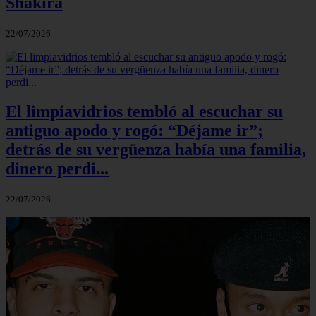
Shakira
22/07/2026
El limpiavidrios tembló al escuchar su
antiguo apodo y rogó: “Déjame ir”;
detrás de su vergüenza había una familia,
dinero perdi...
22/07/2026