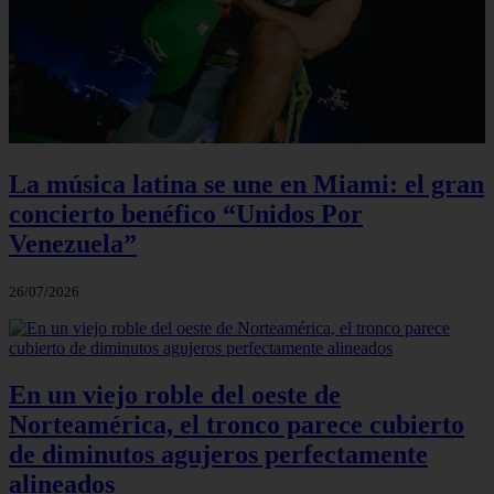
La música latina se une en Miami: el gran
concierto benéfico “Unidos Por
Venezuela”
26/07/2026
En un viejo roble del oeste de
Norteamérica, el tronco parece cubierto
de diminutos agujeros perfectamente
alineados