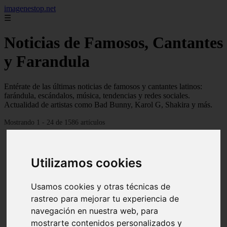
imagenestop.net
☰
Noticias de Famosos, Cantantes
y Farandula
Entérate de las últimas noticias de famosos y cantantes latinos:
farándula, escándalos, música, tendencias y redes sociales.
Actualidad de artistas como Bad Bunny, Karol G, Shakira y más.
Mostrando 1 - 24 de 1586 artículos
Utilizamos cookies
Usamos cookies y otras técnicas de
rastreo para mejorar tu experiencia de
navegación en nuestra web, para
mostrarte contenidos personalizados y