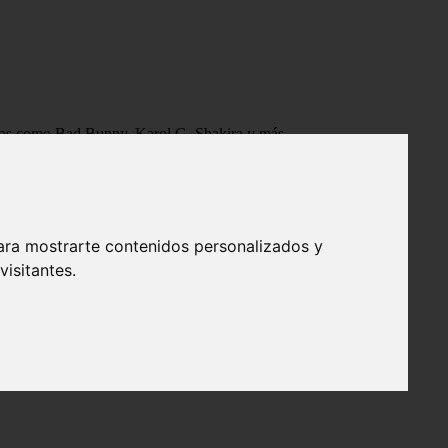
tistas como Bad Bunny, Karol G, Shakira y más.
ara mostrarte contenidos personalizados y
isitantes.