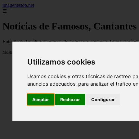
imagenestop.net
☰
Noticias de Famosos, Cantantes
Entérate de las últimas noticias de famosos y cantantes latinos: fará
Mostrando 1 - 24 de 1585 artículos
Utilizamos cookies
Usamos cookies y otras técnicas de rastreo pa
anuncios adecuados, para analizar el tráfico e
Aceptar
Rechazar
Configurar