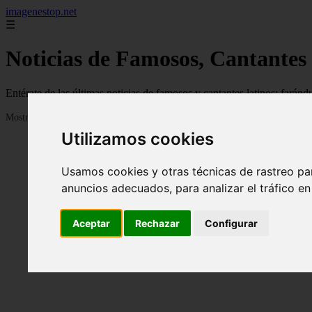
imagenestop.net
☰
Noticias de Famosos, Cantantes
Entérate de las últimas noticias de famosos y cantantes latinos: fará
Mostrando 1 - 24 de 1586 artículos
Utilizamos cookies
Usamos cookies y otras técnicas de rastreo pa
anuncios adecuados, para analizar el tráfico e
Aceptar
Rechazar
Configurar