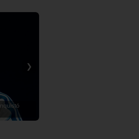
❯
nquistó