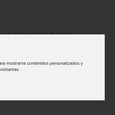
tistas como Bad Bunny, Karol G, Shakira y más.
ara mostrarte contenidos personalizados y
isitantes.