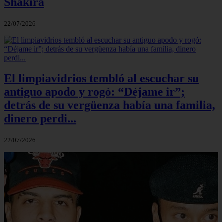
Shakira
22/07/2026
El limpiavidrios tembló al escuchar su
antiguo apodo y rogó: “Déjame ir”;
detrás de su vergüenza había una familia,
dinero perdi...
22/07/2026