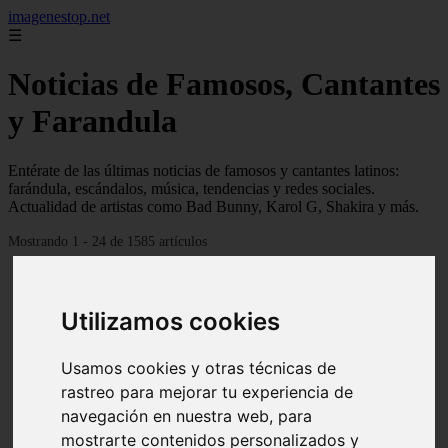
imagenestop.net
☰
Noticias de Famosos, Cantantes
y Farandula
Entérate de las últimas noticias de famosos y cantantes latinos:
farándula, escándalos, música, tendencias y redes sociales.
Actualidad de artistas como Bad Bunny, Karol G, Shakira y más.
Mostrando 1 - 24 de 1585 artículos
Utilizamos cookies
Usamos cookies y otras técnicas de
rastreo para mejorar tu experiencia de
navegación en nuestra web, para
mostrarte contenidos personalizados y