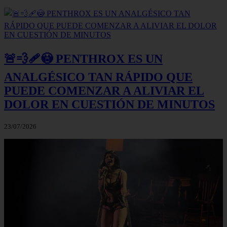
🚨💨🩹😳 PENTHROX ES UN
ANALGÉSICO TAN RÁPIDO QUE
PUEDE COMENZAR A ALIVIAR EL
DOLOR EN CUESTIÓN DE MINUTOS
23/07/2026