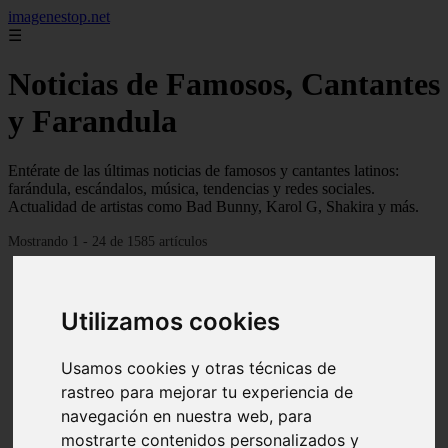
imagenestop.net
☰
Noticias de Famosos, Cantantes
y Farandula
Entérate de las últimas noticias de famosos y cantantes latinos:
farándula, escándalos, música, tendencias y redes sociales.
Actualidad de artistas como Bad Bunny, Karol G, Shakira y más.
Mostrando 1 - 24 de 1585 artículos
Utilizamos cookies
Usamos cookies y otras técnicas de
rastreo para mejorar tu experiencia de
navegación en nuestra web, para
mostrarte contenidos personalizados y