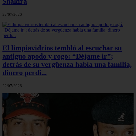
Shakira
22/07/2026
El limpiavidrios tembló al escuchar su
antiguo apodo y rogó: “Déjame ir”;
detrás de su vergüenza había una familia,
dinero perdi...
22/07/2026