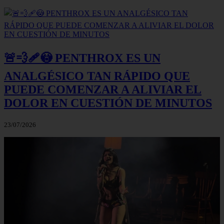
🚨💨🩹😳 PENTHROX ES UN
ANALGÉSICO TAN RÁPIDO QUE
PUEDE COMENZAR A ALIVIAR EL
DOLOR EN CUESTIÓN DE MINUTOS
23/07/2026