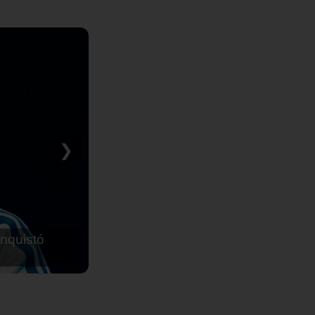
❯
nquistó