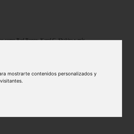
tistas como Bad Bunny, Karol G, Shakira y más.
ara mostrarte contenidos personalizados y
isitantes.