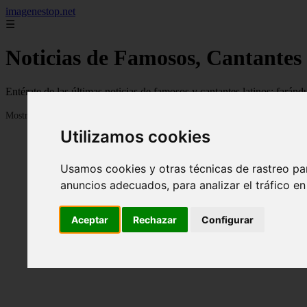
imagenestop.net
☰
Noticias de Famosos, Cantantes
Entérate de las últimas noticias de famosos y cantantes latinos: fará
Mostrando 1 - 24 de 1586 artículos
Utilizamos cookies
Usamos cookies y otras técnicas de rastreo pa
anuncios adecuados, para analizar el tráfico e
Aceptar
Rechazar
Configurar