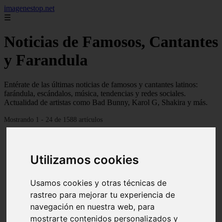
imagenestop.net
☰
Noticias de Famosos, Cantantes
y Farandula
Entérate de las últimas noticias de famosos y cantantes latinos:
farándula, escándalos, música, tendencias y redes sociales.
Actualidad de artistas como Bad Bunny, Karol G, Shakira y más.
Mostrando 1 - 24 de 1588 artículos
Utilizamos cookies
Usamos cookies y otras técnicas de
rastreo para mejorar tu experiencia de
navegación en nuestra web, para
mostrarte contenidos personalizados y