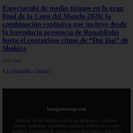
Espectáculo de medio tiempo en la gran
final de la Copa del Mundo 2026: la
combinación explosiva que incluyó desde
la legendaria presencia de Ronaldinho
hasta el contagioso ritmo de “Dai Dai” de
Shakira
22/07/2026
1
2
3
Siguiente ›
Última »
imagenestop.net
Entérate de las últimas noticias de famosos y cantantes
latinos: farándula, escándalos, música, tendencias y redes
sociales. Actualidad de artistas como Bad Bunny, Karol G,