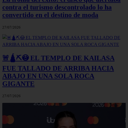
contra el turismo descontrolado lo ha
convertido en el destino de moda
27/07/2026
🚨🛕⛏️😳 EL TEMPLO DE KAILASA
FUE TALLADO DE ARRIBA HACIA
ABAJO EN UNA SOLA ROCA
GIGANTE
27/07/2026