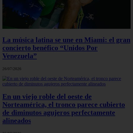
La música latina se une en Miami: el gran
concierto benéfico “Unidos Por
Venezuela”
26/07/2026
En un viejo roble del oeste de
Norteamérica, el tronco parece cubierto
de diminutos agujeros perfectamente
alineados