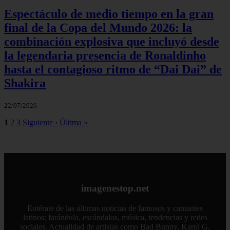
Espectáculo de medio tiempo en la gran
final de la Copa del Mundo 2026: la
combinación explosiva que incluyó desde
la legendaria presencia de Ronaldinho
hasta el contagioso ritmo de “Dai Dai” de
Shakira
22/07/2026
1
2
3
Siguiente ›
Última »
imagenestop.net
Entérate de las últimas noticias de famosos y cantantes
latinos: farándula, escándalos, música, tendencias y redes
sociales. Actualidad de artistas como Bad Bunny, Karol G,