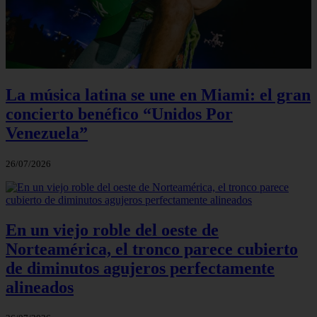
La música latina se une en Miami: el gran
concierto benéfico “Unidos Por
Venezuela”
26/07/2026
En un viejo roble del oeste de
Norteamérica, el tronco parece cubierto
de diminutos agujeros perfectamente
alineados