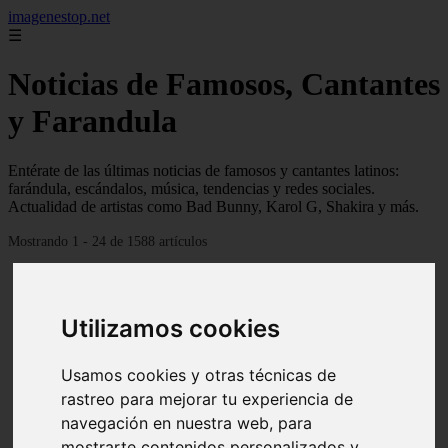
imagenestop.net
☰
Noticias de Famosos, Cantantes
y Farandula
Entérate de las últimas noticias de famosos y cantantes latinos:
farándula, escándalos, música, tendencias y redes sociales.
Actualidad de artistas como Bad Bunny, Karol G, Shakira y más.
Mostrando 1 - 24 de 1588 artículos
Utilizamos cookies
Usamos cookies y otras técnicas de
rastreo para mejorar tu experiencia de
navegación en nuestra web, para
mostrarte contenidos personalizados y