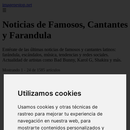
imagenestop.net
☰
Noticias de Famosos, Cantantes
y Farandula
Entérate de las últimas noticias de famosos y cantantes latinos:
farándula, escándalos, música, tendencias y redes sociales.
Actualidad de artistas como Bad Bunny, Karol G, Shakira y más.
Mostrando 1 - 24 de 1585 artículos
Utilizamos cookies
Usamos cookies y otras técnicas de
rastreo para mejorar tu experiencia de
navegación en nuestra web, para
mostrarte contenidos personalizados y