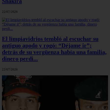
Shakira
22/07/2026
El limpiavidrios tembló al escuchar su
antiguo apodo y rogó: “Déjame ir”;
detrás de su vergüenza había una familia,
dinero perdi...
22/07/2026