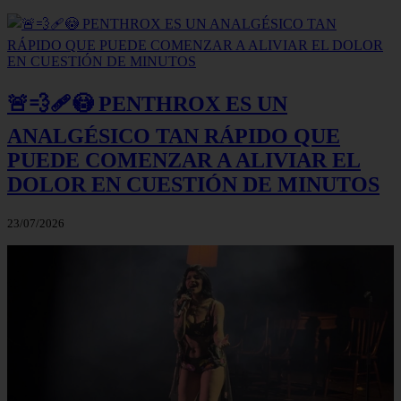
🚨💨🩹😳 PENTHROX ES UN
ANALGÉSICO TAN RÁPIDO QUE
PUEDE COMENZAR A ALIVIAR EL
DOLOR EN CUESTIÓN DE MINUTOS
23/07/2026