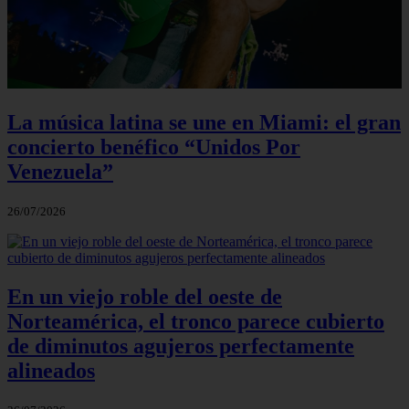
La música latina se une en Miami: el gran
concierto benéfico “Unidos Por
Venezuela”
26/07/2026
En un viejo roble del oeste de
Norteamérica, el tronco parece cubierto
de diminutos agujeros perfectamente
alineados