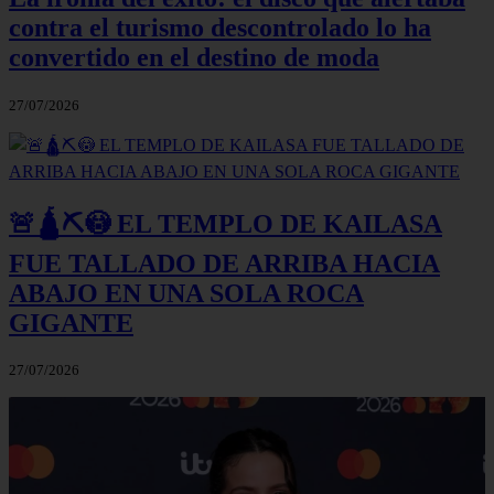
contra el turismo descontrolado lo ha
convertido en el destino de moda
27/07/2026
🚨🛕⛏️😳 EL TEMPLO DE KAILASA
FUE TALLADO DE ARRIBA HACIA
ABAJO EN UNA SOLA ROCA
GIGANTE
27/07/2026