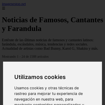
imagenestop.net
☰
Noticias de Famosos, Cantantes
y Farandula
Entérate de las últimas noticias de famosos y cantantes latinos:
farándula, escándalos, música, tendencias y redes sociales.
Actualidad de artistas como Bad Bunny, Karol G, Shakira y más.
Mostrando 1 - 24 de 1588 artículos
Utilizamos cookies
Usamos cookies y otras técnicas de
rastreo para mejorar tu experiencia de
navegación en nuestra web, para
mostrarte contenidos personalizados y