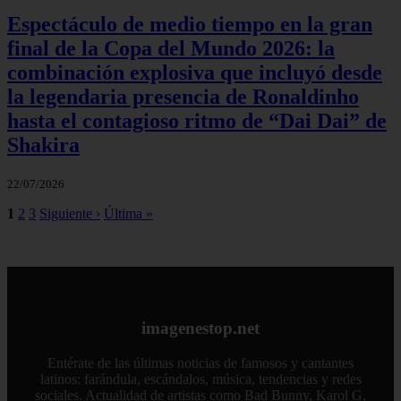
Espectáculo de medio tiempo en la gran
final de la Copa del Mundo 2026: la
combinación explosiva que incluyó desde
la legendaria presencia de Ronaldinho
hasta el contagioso ritmo de “Dai Dai” de
Shakira
22/07/2026
1
2
3
Siguiente ›
Última »
imagenestop.net
Entérate de las últimas noticias de famosos y cantantes
latinos: farándula, escándalos, música, tendencias y redes
sociales. Actualidad de artistas como Bad Bunny, Karol G,