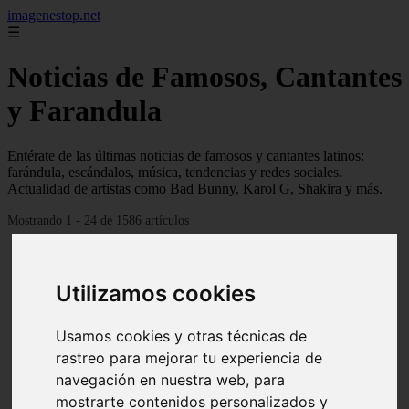
imagenestop.net
☰
Noticias de Famosos, Cantantes
y Farandula
Entérate de las últimas noticias de famosos y cantantes latinos:
farándula, escándalos, música, tendencias y redes sociales.
Actualidad de artistas como Bad Bunny, Karol G, Shakira y más.
Mostrando 1 - 24 de 1586 artículos
Utilizamos cookies
Usamos cookies y otras técnicas de
rastreo para mejorar tu experiencia de
navegación en nuestra web, para
mostrarte contenidos personalizados y