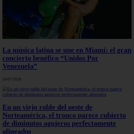
La música latina se une en Miami: el gran
concierto benéfico “Unidos Por
Venezuela”
26/07/2026
En un viejo roble del oeste de
Norteamérica, el tronco parece cubierto
de diminutos agujeros perfectamente
alineados