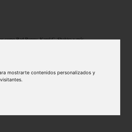
tistas como Bad Bunny, Karol G, Shakira y más.
ara mostrarte contenidos personalizados y
isitantes.