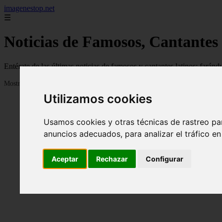
imagenestop.net
☰
Noticias de Famosos, Cantantes
Entérate de las últimas noticias de famosos y cantantes latinos: fará
Mostrando 1 - 24 de 1586 artículos
Utilizamos cookies
Usamos cookies y otras técnicas de rastreo pa
anuncios adecuados, para analizar el tráfico e
Aceptar
Rechazar
Configurar