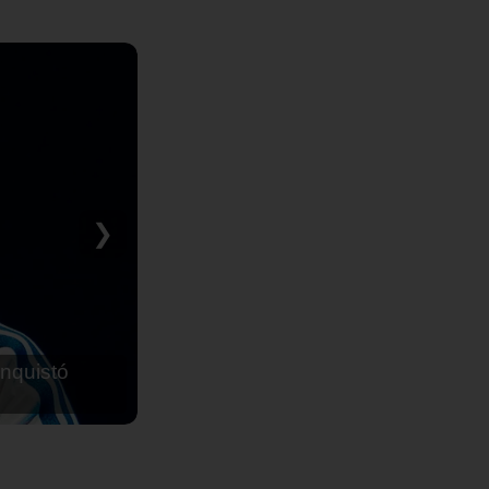
❯
nquistó