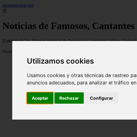
imagenestop.net
☰
Noticias de Famosos, Cantantes
Entérate de las últimas noticias de famosos y cantantes latinos: fará
Mostrando 1 - 24 de 1585 artículos
Utilizamos cookies
Usamos cookies y otras técnicas de rastreo pa
anuncios adecuados, para analizar el tráfico e
Aceptar
Rechazar
Configurar