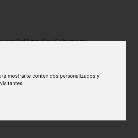
tistas como Bad Bunny, Karol G, Shakira y más.
ara mostrarte contenidos personalizados y
isitantes.