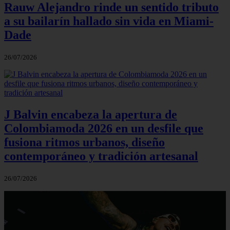
Rauw Alejandro rinde un sentido tributo
a su bailarín hallado sin vida en Miami-
Dade
26/07/2026
J Balvin encabeza la apertura de
Colombiamoda 2026 en un desfile que
fusiona ritmos urbanos, diseño
contemporáneo y tradición artesanal
26/07/2026