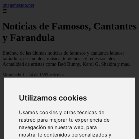
imagenestop.net
☰
Noticias de Famosos, Cantantes
y Farandula
Entérate de las últimas noticias de famosos y cantantes latinos:
farándula, escándalos, música, tendencias y redes sociales.
Actualidad de artistas como Bad Bunny, Karol G, Shakira y más.
Mostrando 1 - 24 de 1585 artículos
Utilizamos cookies
Usamos cookies y otras técnicas de
rastreo para mejorar tu experiencia de
navegación en nuestra web, para
mostrarte contenidos personalizados y