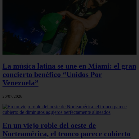
La música latina se une en Miami: el gran
concierto benéfico “Unidos Por
Venezuela”
26/07/2026
En un viejo roble del oeste de
Norteamérica, el tronco parece cubierto