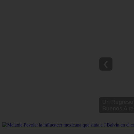
❮
Un Regreso 
Buenos Aire