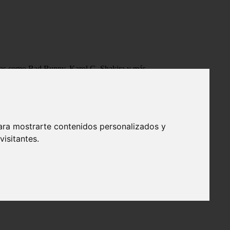
tistas como Bad Bunny, Karol G, Shakira y más.
ara mostrarte contenidos personalizados y
isitantes.