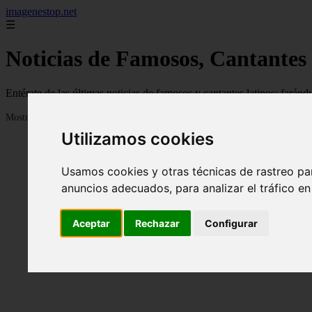
imagenestop.net
☰
Noticias de Famosos, Cantantes
Entérate de las últimas noticias de famosos y cantantes latinos: fará
Mostrando 1 - 24 de 1586 artículos
Utilizamos cookies
Usamos cookies y otras técnicas de rastreo pa
anuncios adecuados, para analizar el tráfico e
Aceptar
Rechazar
Configurar