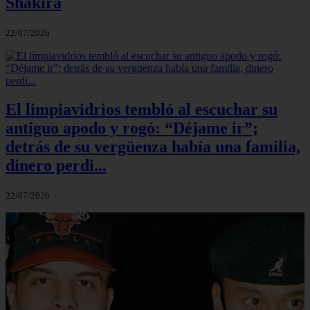
Shakira
22/07/2026
El limpiavidrios tembló al escuchar su
antiguo apodo y rogó: “Déjame ir”;
detrás de su vergüenza había una familia,
dinero perdi...
22/07/2026