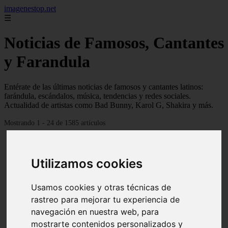
imagenestop.net
☰
Noticias de Famosos, Cantantes
y Farandula
Entérate de las últimas noticias de famosos y cantantes latinos:
farándula, escándalos, música, tendencias y redes sociales.
Actualidad de artistas como Bad Bunny, Karol G, Shakira y más.
Mostrando 1 - 24 de 1585 artículos
Utilizamos cookies
Usamos cookies y otras técnicas de
rastreo para mejorar tu experiencia de
navegación en nuestra web, para
mostrarte contenidos personalizados y