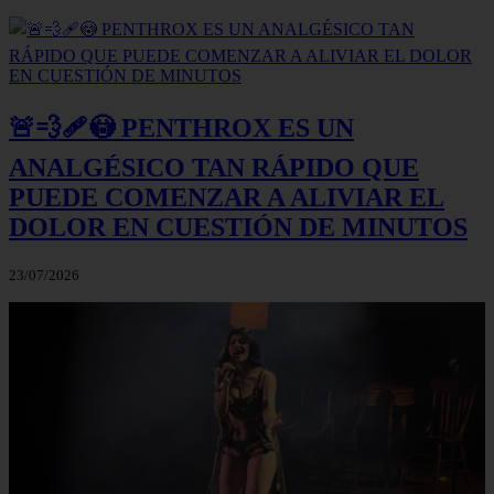
🚨💨🩹😳 PENTHROX ES UN
ANALGÉSICO TAN RÁPIDO QUE
PUEDE COMENZAR A ALIVIAR EL
DOLOR EN CUESTIÓN DE MINUTOS
23/07/2026