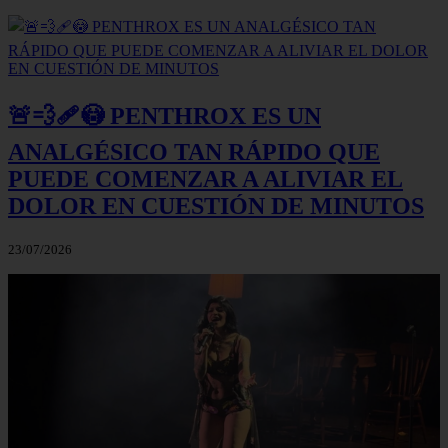
🚨💨🩹😳 PENTHROX ES UN
ANALGÉSICO TAN RÁPIDO QUE
PUEDE COMENZAR A ALIVIAR EL
DOLOR EN CUESTIÓN DE MINUTOS
23/07/2026