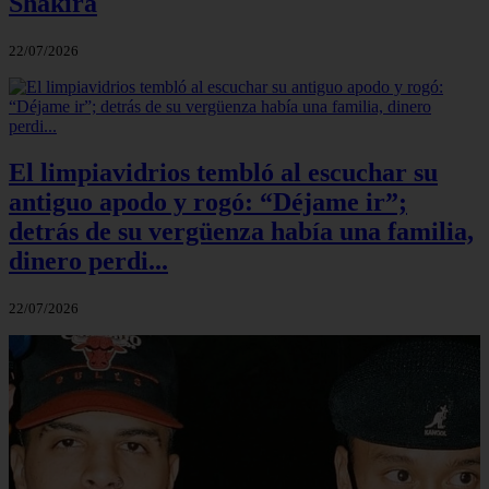
Shakira
22/07/2026
El limpiavidrios tembló al escuchar su
antiguo apodo y rogó: “Déjame ir”;
detrás de su vergüenza había una familia,
dinero perdi...
22/07/2026