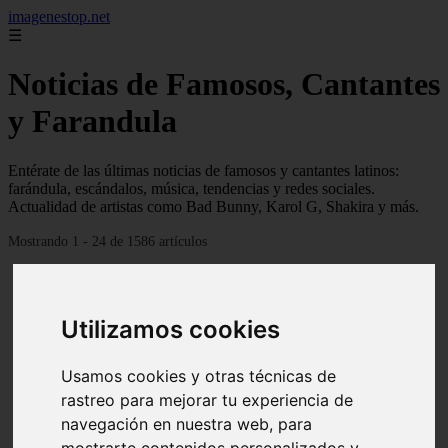
imagenestop.net
☰
Noticias de Famosos, Cantantes
y Farandula
Entérate de las últimas noticias de famosos y cantantes latinos:
farándula, escándalos, música, tendencias y redes sociales.
Actualidad de artistas como Bad Bunny, Karol G, Shakira y más.
Mostrando 1 - 24 de 1586 artículos
Utilizamos cookies
Usamos cookies y otras técnicas de
rastreo para mejorar tu experiencia de
navegación en nuestra web, para
mostrarte contenidos personalizados y