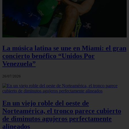
La música latina se une en Miami: el gran
concierto benéfico “Unidos Por
Venezuela”
26/07/2026
En un viejo roble del oeste de
Norteamérica, el tronco parece cubierto
de diminutos agujeros perfectamente
alineados