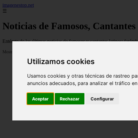
imagenestop.net
☰
Noticias de Famosos, Cantantes
Entérate de las últimas noticias de famosos y cantantes latinos: fará
Mostrando 1 - 24 de 1586 artículos
Utilizamos cookies
Usamos cookies y otras técnicas de rastreo pa
anuncios adecuados, para analizar el tráfico e
Aceptar
Rechazar
Configurar