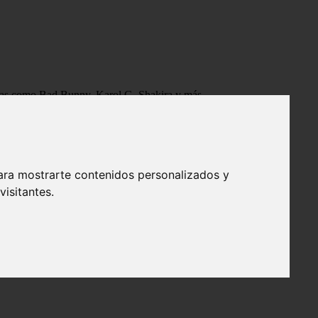
tistas como Bad Bunny, Karol G, Shakira y más.
ara mostrarte contenidos personalizados y
isitantes.