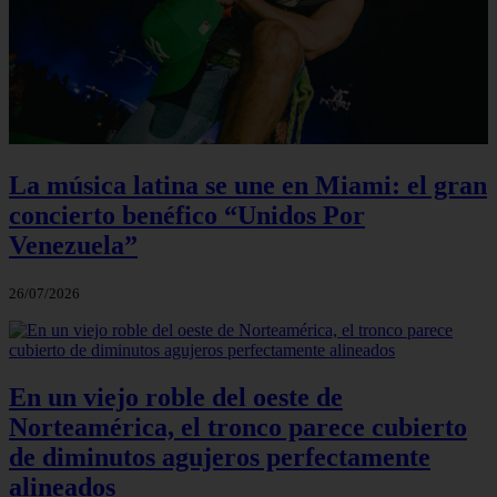
La música latina se une en Miami: el gran
concierto benéfico “Unidos Por
Venezuela”
26/07/2026
En un viejo roble del oeste de
Norteamérica, el tronco parece cubierto
de diminutos agujeros perfectamente
alineados