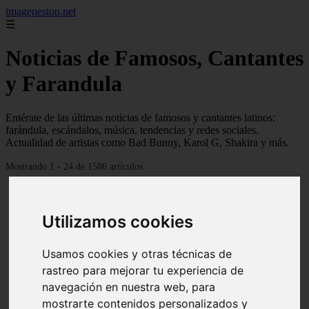
imagenestop.net
☰
Noticias de Famosos, Cantantes
y Farandula
Entérate de las últimas noticias de famosos y cantantes latinos:
farándula, escándalos, música, tendencias y redes sociales.
Actualidad de artistas como Bad Bunny, Karol G, Shakira y más.
Mostrando 1 - 24 de 1586 artículos
Utilizamos cookies
Usamos cookies y otras técnicas de
rastreo para mejorar tu experiencia de
navegación en nuestra web, para
mostrarte contenidos personalizados y