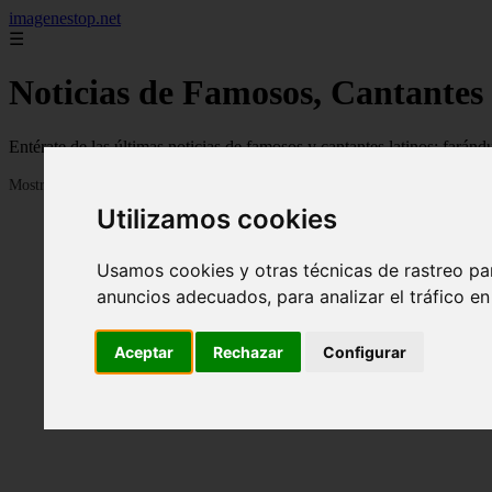
imagenestop.net
☰
Noticias de Famosos, Cantantes
Entérate de las últimas noticias de famosos y cantantes latinos: fará
Mostrando 1 - 24 de 1586 artículos
Utilizamos cookies
Usamos cookies y otras técnicas de rastreo pa
anuncios adecuados, para analizar el tráfico e
Aceptar
Rechazar
Configurar