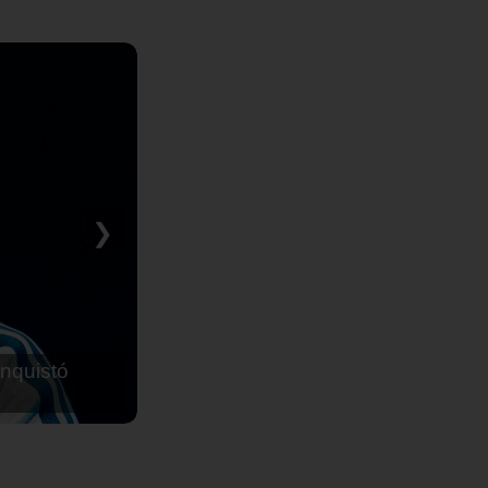
❯
nquistó