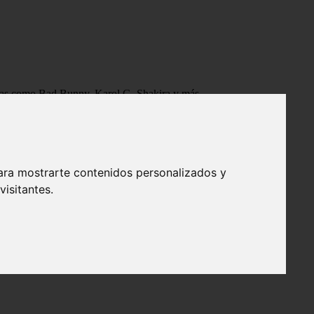
tistas como Bad Bunny, Karol G, Shakira y más.
ara mostrarte contenidos personalizados y
isitantes.