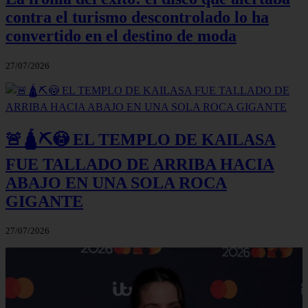
contra el turismo descontrolado lo ha
convertido en el destino de moda
27/07/2026
🚨🛕⛏️😳 EL TEMPLO DE KAILASA
FUE TALLADO DE ARRIBA HACIA
ABAJO EN UNA SOLA ROCA
GIGANTE
27/07/2026