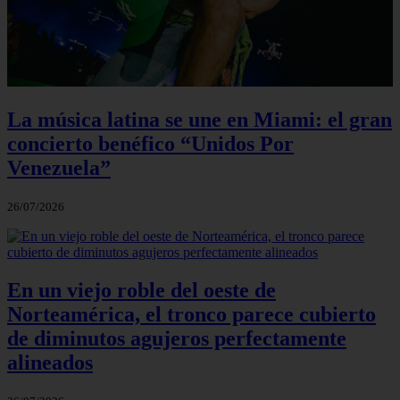
La música latina se une en Miami: el gran
concierto benéfico “Unidos Por
Venezuela”
26/07/2026
En un viejo roble del oeste de
Norteamérica, el tronco parece cubierto
de diminutos agujeros perfectamente
alineados