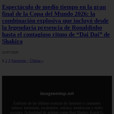
Espectáculo de medio tiempo en la gran
final de la Copa del Mundo 2026: la
combinación explosiva que incluyó desde
la legendaria presencia de Ronaldinho
hasta el contagioso ritmo de “Dai Dai” de
Shakira
22/07/2026
1
2
3
Siguiente ›
Última »
imagenestop.net
Entérate de las últimas noticias de famosos y cantantes
latinos: farándula, escándalos, música, tendencias y redes
sociales. Actualidad de artistas como Bad Bunny, Karol G,