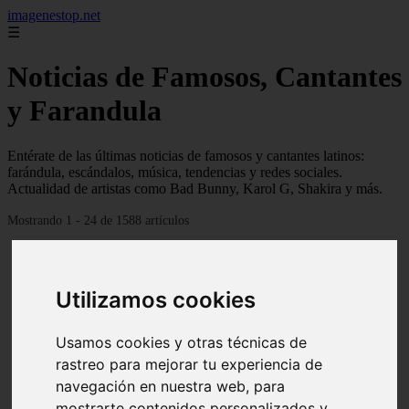
imagenestop.net
☰
Noticias de Famosos, Cantantes
y Farandula
Entérate de las últimas noticias de famosos y cantantes latinos:
farándula, escándalos, música, tendencias y redes sociales.
Actualidad de artistas como Bad Bunny, Karol G, Shakira y más.
Mostrando 1 - 24 de 1588 artículos
Utilizamos cookies
Usamos cookies y otras técnicas de
rastreo para mejorar tu experiencia de
navegación en nuestra web, para
mostrarte contenidos personalizados y