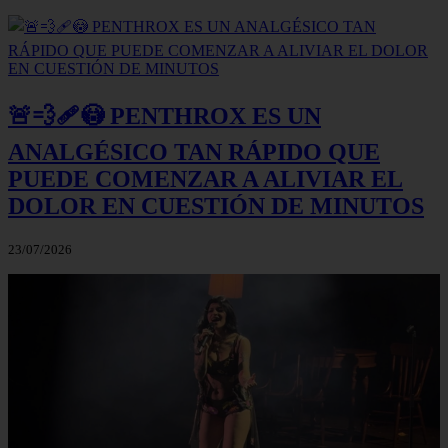
🚨💨🩹😳 PENTHROX ES UN
ANALGÉSICO TAN RÁPIDO QUE
PUEDE COMENZAR A ALIVIAR EL
DOLOR EN CUESTIÓN DE MINUTOS
23/07/2026