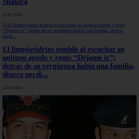
Shakira
22/07/2026
El limpiavidrios tembló al escuchar su
antiguo apodo y rogó: “Déjame ir”;
detrás de su vergüenza había una familia,
dinero perdi...
22/07/2026