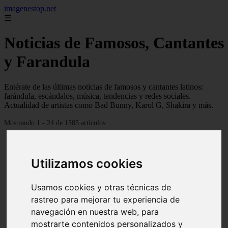
imagenestop.net
☰
Noticias de Famosos, Cantantes
y Farandula
Entérate de las últimas noticias de famosos y cantantes latinos:
farándula, escándalos, música, tendencias y redes sociales.
Actualidad de artistas como Bad Bunny, Karol G, Shakira y más.
Mostrando 1 - 24 de 1585 artículos
Utilizamos cookies
Usamos cookies y otras técnicas de
rastreo para mejorar tu experiencia de
navegación en nuestra web, para
mostrarte contenidos personalizados y