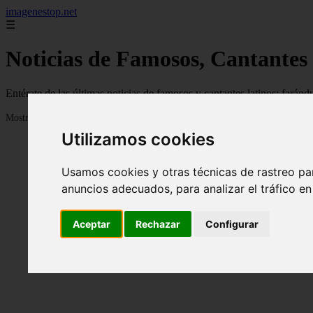
imagenestop.net
☰
Noticias de Famosos, Cantantes
Entérate de las últimas noticias de famosos y cantantes latinos: fará
Mostrando 1 - 24 de 1588 artículos
Utilizamos cookies
Usamos cookies y otras técnicas de rastreo pa
anuncios adecuados, para analizar el tráfico e
Aceptar
Rechazar
Configurar