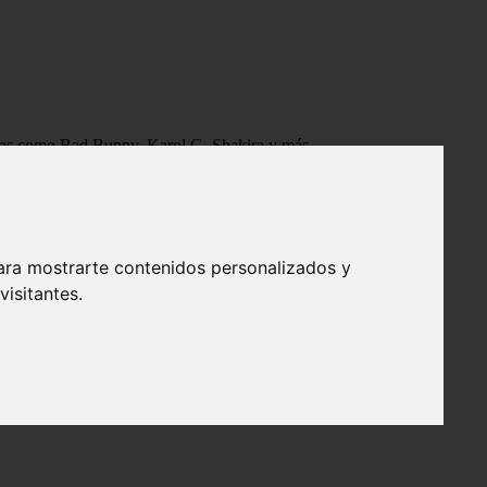
tistas como Bad Bunny, Karol G, Shakira y más.
ara mostrarte contenidos personalizados y
isitantes.