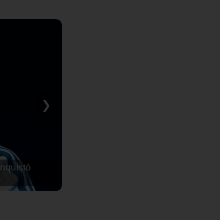
❯
nquistó