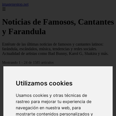
imagenestop.net
☰
Noticias de Famosos, Cantantes
y Farandula
Entérate de las últimas noticias de famosos y cantantes latinos:
farándula, escándalos, música, tendencias y redes sociales.
Actualidad de artistas como Bad Bunny, Karol G, Shakira y más.
Mostrando 1 - 24 de 1585 artículos
Utilizamos cookies
Usamos cookies y otras técnicas de
rastreo para mejorar tu experiencia de
navegación en nuestra web, para
mostrarte contenidos personalizados y