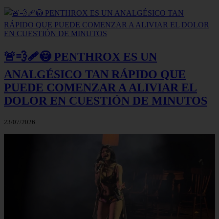
🚨💨🩹😳 PENTHROX ES UN
ANALGÉSICO TAN RÁPIDO QUE
PUEDE COMENZAR A ALIVIAR EL
DOLOR EN CUESTIÓN DE MINUTOS
23/07/2026