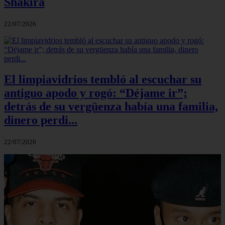
Shakira
22/07/2026
El limpiavidrios tembló al escuchar su
antiguo apodo y rogó: “Déjame ir”;
detrás de su vergüenza había una familia,
dinero perdi...
22/07/2026