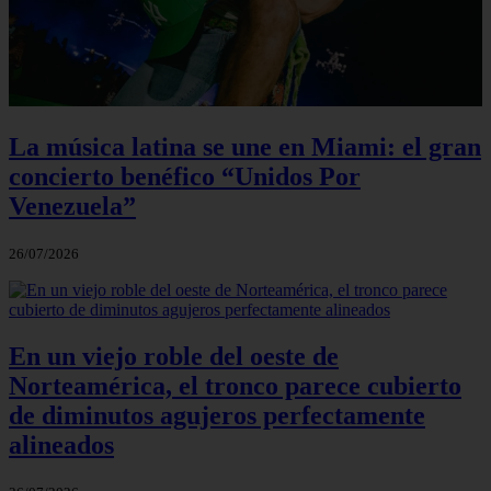
La música latina se une en Miami: el gran
concierto benéfico “Unidos Por
Venezuela”
26/07/2026
En un viejo roble del oeste de
Norteamérica, el tronco parece cubierto
de diminutos agujeros perfectamente
alineados