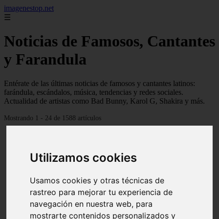
imagenestop.net
☰
Noticias de Famosos, Cantantes
y Farandula
Entérate de las últimas noticias de famosos y cantantes latinos:
farándula, escándalos, música, tendencias y redes sociales.
Actualidad de artistas como Bad Bunny, Karol G, Shakira y más.
Mostrando 1 - 24 de 1588 artículos
Utilizamos cookies
Usamos cookies y otras técnicas de
rastreo para mejorar tu experiencia de
navegación en nuestra web, para
mostrarte contenidos personalizados y