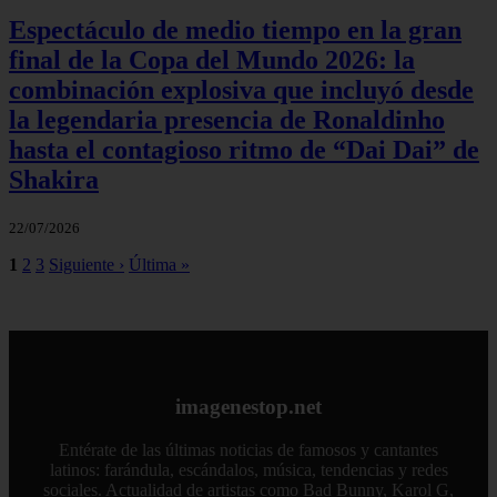
Espectáculo de medio tiempo en la gran
final de la Copa del Mundo 2026: la
combinación explosiva que incluyó desde
la legendaria presencia de Ronaldinho
hasta el contagioso ritmo de “Dai Dai” de
Shakira
22/07/2026
1
2
3
Siguiente ›
Última »
imagenestop.net
Entérate de las últimas noticias de famosos y cantantes
latinos: farándula, escándalos, música, tendencias y redes
sociales. Actualidad de artistas como Bad Bunny, Karol G,