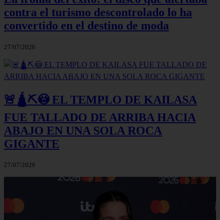
contra el turismo descontrolado lo ha
convertido en el destino de moda
27/07/2026
🚨🛕⛏️😳 EL TEMPLO DE KAILASA
FUE TALLADO DE ARRIBA HACIA
ABAJO EN UNA SOLA ROCA
GIGANTE
27/07/2026