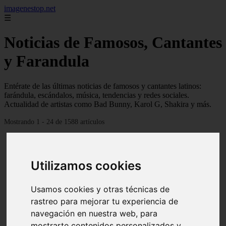
imagenestop.net
☰
Noticias de Famosos, Cantantes
y Farandula
Entérate de las últimas noticias de famosos y cantantes latinos:
farándula, escándalos, música, tendencias y redes sociales.
Actualidad de artistas como Bad Bunny, Karol G, Shakira y más.
Mostrando 1 - 24 de 1588 artículos
Utilizamos cookies
Usamos cookies y otras técnicas de
rastreo para mejorar tu experiencia de
navegación en nuestra web, para
mostrarte contenidos personalizados y