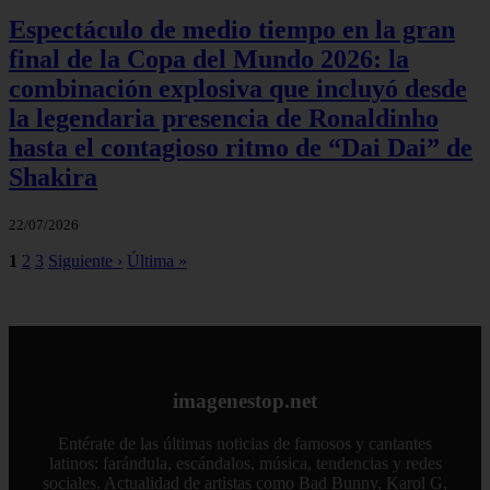
Espectáculo de medio tiempo en la gran
final de la Copa del Mundo 2026: la
combinación explosiva que incluyó desde
la legendaria presencia de Ronaldinho
hasta el contagioso ritmo de “Dai Dai” de
Shakira
22/07/2026
1
2
3
Siguiente ›
Última »
imagenestop.net
Entérate de las últimas noticias de famosos y cantantes
latinos: farándula, escándalos, música, tendencias y redes
sociales. Actualidad de artistas como Bad Bunny, Karol G,