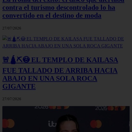
contra el turismo descontrolado lo ha
convertido en el destino de moda
27/07/2026
🚨🛕⛏️😳 EL TEMPLO DE KAILASA
FUE TALLADO DE ARRIBA HACIA
ABAJO EN UNA SOLA ROCA
GIGANTE
27/07/2026