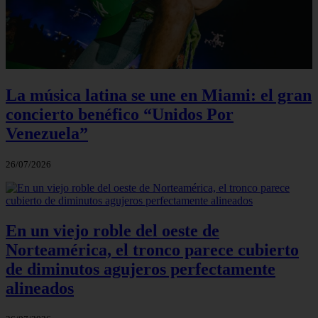
La música latina se une en Miami: el gran
concierto benéfico “Unidos Por
Venezuela”
26/07/2026
En un viejo roble del oeste de
Norteamérica, el tronco parece cubierto
de diminutos agujeros perfectamente
alineados