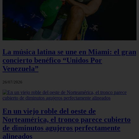
La música latina se une en Miami: el gran
concierto benéfico “Unidos Por
Venezuela”
26/07/2026
En un viejo roble del oeste de
Norteamérica, el tronco parece cubierto
de diminutos agujeros perfectamente
alineados