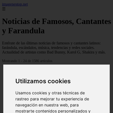
imagenestop.net
☰
Noticias de Famosos, Cantantes
y Farandula
Entérate de las últimas noticias de famosos y cantantes latinos:
farándula, escándalos, música, tendencias y redes sociales.
Actualidad de artistas como Bad Bunny, Karol G, Shakira y más.
Mostrando 1 - 24 de 1586 artículos
Utilizamos cookies
Usamos cookies y otras técnicas de
rastreo para mejorar tu experiencia de
navegación en nuestra web, para
mostrarte contenidos personalizados y