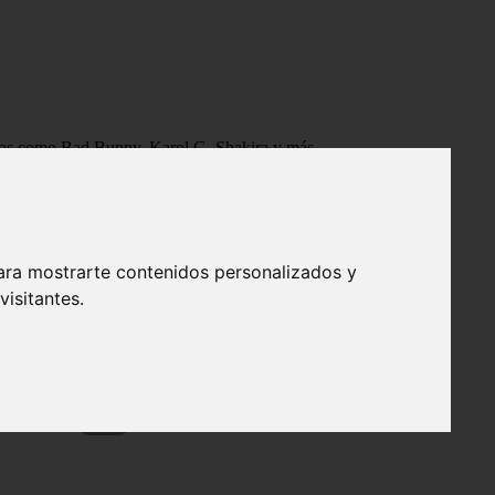
tistas como Bad Bunny, Karol G, Shakira y más.
ara mostrarte contenidos personalizados y
isitantes.
❯