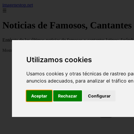
imagenestop.net
☰
Noticias de Famosos, Cantantes
Entérate de las últimas noticias de famosos y cantantes latinos: fará
Mostrando 1 - 24 de 1588 artículos
Utilizamos cookies
Usamos cookies y otras técnicas de rastreo pa
anuncios adecuados, para analizar el tráfico e
Aceptar
Rechazar
Configurar
❮