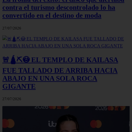
contra el turismo descontrolado lo ha
convertido en el destino de moda
27/07/2026
🚨🛕⛏️😳 EL TEMPLO DE KAILASA
FUE TALLADO DE ARRIBA HACIA
ABAJO EN UNA SOLA ROCA
GIGANTE
27/07/2026