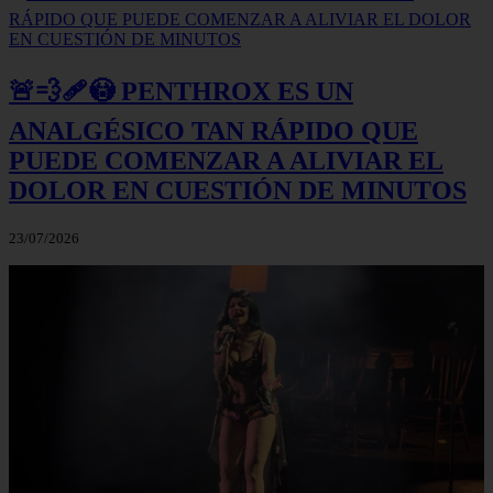
🚨💨🩹😳 PENTHROX ES UN
ANALGÉSICO TAN RÁPIDO QUE
PUEDE COMENZAR A ALIVIAR EL
DOLOR EN CUESTIÓN DE MINUTOS
23/07/2026