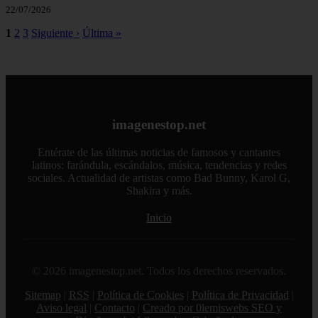
22/07/2026
1
2
3
Siguiente ›
Última »
imagenestop.net
Entérate de las últimas noticias de famosos y cantantes
latinos: farándula, escándalos, música, tendencias y redes
sociales. Actualidad de artistas como Bad Bunny, Karol G,
Shakira y más.
Inicio
© 2026 imagenestop.net. Todos los derechos reservados.
Sitemap
|
RSS
|
Política de Cookies
|
Política de Privacidad
|
Aviso legal
|
Contacto
|
Creado por 0lemiswebs SEO y