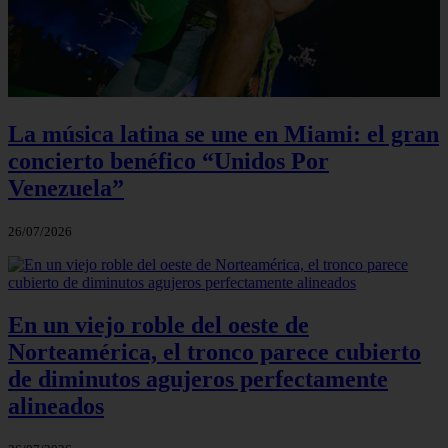
La música latina se une en Miami: el gran
concierto benéfico “Unidos Por
Venezuela”
26/07/2026
En un viejo roble del oeste de
Norteamérica, el tronco parece cubierto
de diminutos agujeros perfectamente
alineados