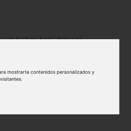
tistas como Bad Bunny, Karol G, Shakira y más.
ara mostrarte contenidos personalizados y
isitantes.