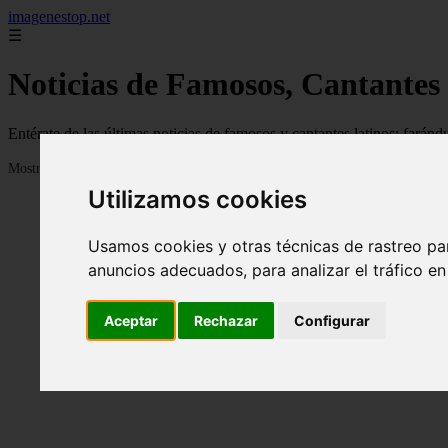
imagenestop.net
☰
Noticias de Famosos, Cantantes
Entérate de las últimas noticias de famosos y cantantes latinos: fará
Mostrando 1 - 24 de 1586 artículos
Utilizamos cookies
Usamos cookies y otras técnicas de rastreo pa
anuncios adecuados, para analizar el tráfico e
Aceptar
Rechazar
Configurar