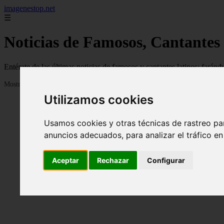
imagenestop.net
☰
Noticias de Famosos, Cantantes
Entérate de las últimas noticias de famosos y cantantes latinos: fará
Mostrando 1 - 24 de 1585 artículos
Utilizamos cookies
Usamos cookies y otras técnicas de rastreo pa
anuncios adecuados, para analizar el tráfico e
Aceptar
Rechazar
Configurar