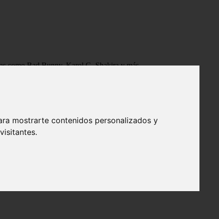
tistas como Bad Bunny, Karol G, Shakira y más.
ara mostrarte contenidos personalizados y
isitantes.