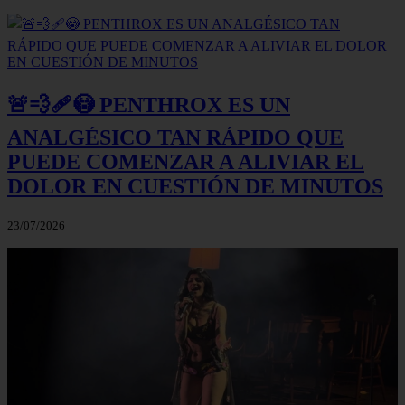
🚨💨🩹😳 PENTHROX ES UN
ANALGÉSICO TAN RÁPIDO QUE
PUEDE COMENZAR A ALIVIAR EL
DOLOR EN CUESTIÓN DE MINUTOS
23/07/2026