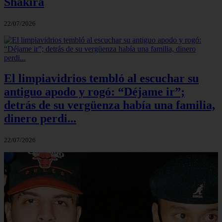
Shakira
22/07/2026
El limpiavidrios tembló al escuchar su
antiguo apodo y rogó: “Déjame ir”;
detrás de su vergüenza había una familia,
dinero perdi...
22/07/2026