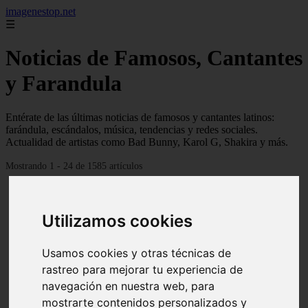
imagenestop.net
☰
Noticias de Famosos, Cantantes
y Farandula
Entérate de las últimas noticias de famosos y cantantes latinos:
farándula, escándalos, música, tendencias y redes sociales.
Actualidad de artistas como Bad Bunny, Karol G, Shakira y más.
Mostrando 1 - 24 de 1585 artículos
Utilizamos cookies
Usamos cookies y otras técnicas de
rastreo para mejorar tu experiencia de
navegación en nuestra web, para
mostrarte contenidos personalizados y