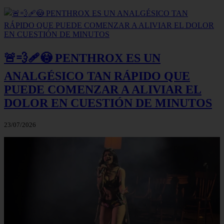
🚨💨🩹😳 PENTHROX ES UN
ANALGÉSICO TAN RÁPIDO QUE
PUEDE COMENZAR A ALIVIAR EL
DOLOR EN CUESTIÓN DE MINUTOS
23/07/2026