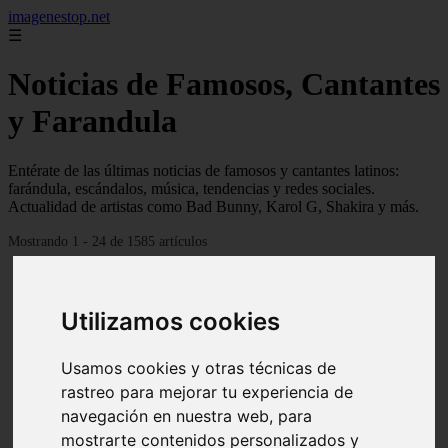
imagenestop.net
☰
Noticias de Famosos, Cantantes
y Farandula
Entérate de las últimas noticias de famosos y cantantes latinos:
farándula, escándalos, música, tendencias y redes sociales.
Actualidad de artistas como Bad Bunny, Karol G, Shakira y más.
Mostrando 1 - 24 de 1585 artículos
Utilizamos cookies
Usamos cookies y otras técnicas de
rastreo para mejorar tu experiencia de
navegación en nuestra web, para
mostrarte contenidos personalizados y