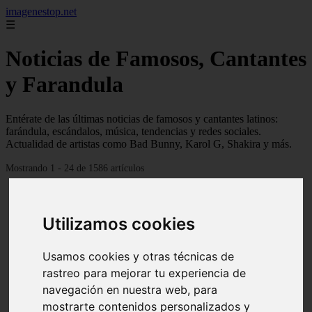
imagenestop.net
☰
Noticias de Famosos, Cantantes
y Farandula
Entérate de las últimas noticias de famosos y cantantes latinos:
farándula, escándalos, música, tendencias y redes sociales.
Actualidad de artistas como Bad Bunny, Karol G, Shakira y más.
Mostrando 1 - 24 de 1586 artículos
Utilizamos cookies
Usamos cookies y otras técnicas de
rastreo para mejorar tu experiencia de
navegación en nuestra web, para
mostrarte contenidos personalizados y