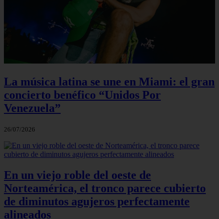
La música latina se une en Miami: el gran
concierto benéfico “Unidos Por
Venezuela”
26/07/2026
En un viejo roble del oeste de
Norteamérica, el tronco parece cubierto
de diminutos agujeros perfectamente
alineados