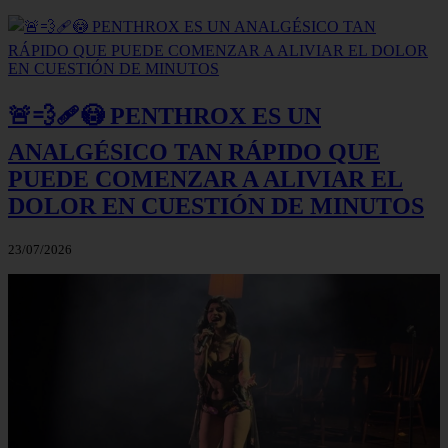
🚨💨🩹😳 PENTHROX ES UN
ANALGÉSICO TAN RÁPIDO QUE
PUEDE COMENZAR A ALIVIAR EL
DOLOR EN CUESTIÓN DE MINUTOS
23/07/2026