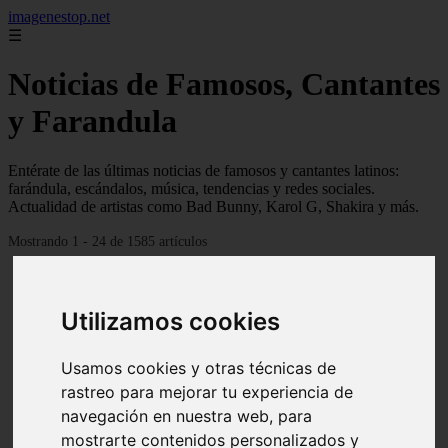
imagenestop.net
☰
Noticias de Famosos, Cantantes
y Farandula
Entérate de las últimas noticias de famosos y cantantes latinos:
farándula, escándalos, música, tendencias y redes sociales.
Actualidad de artistas como Bad Bunny, Karol G, Shakira y más.
Mostrando 1 - 24 de 1585 artículos
Utilizamos cookies
Usamos cookies y otras técnicas de
rastreo para mejorar tu experiencia de
navegación en nuestra web, para
mostrarte contenidos personalizados y