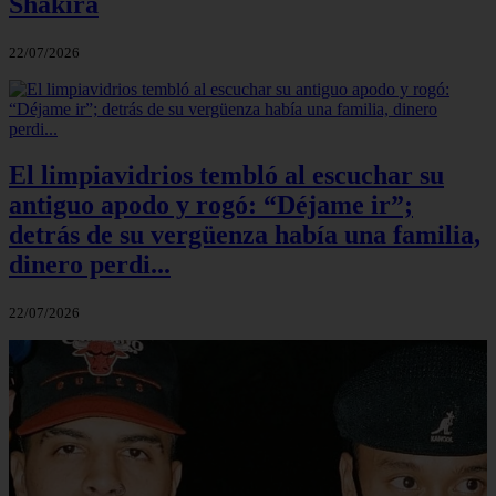
Shakira
22/07/2026
El limpiavidrios tembló al escuchar su
antiguo apodo y rogó: “Déjame ir”;
detrás de su vergüenza había una familia,
dinero perdi...
22/07/2026