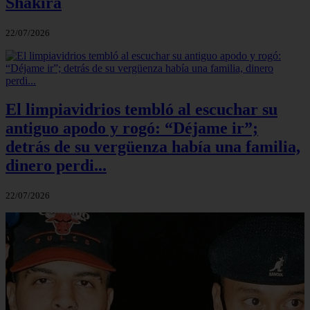
Shakira
22/07/2026
El limpiavidrios tembló al escuchar su
antiguo apodo y rogó: “Déjame ir”;
detrás de su vergüenza había una familia,
dinero perdi...
22/07/2026