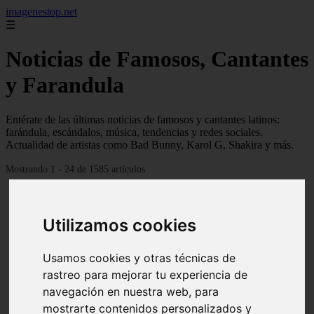
imagenestop.net
☰
Noticias de Famosos, Cantantes
y Farandula
Entérate de las últimas noticias de famosos y cantantes latinos:
farándula, escándalos, música, tendencias y redes sociales.
Actualidad de artistas como Bad Bunny, Karol G, Shakira y más.
Mostrando 1 - 24 de 1585 artículos
Utilizamos cookies
Usamos cookies y otras técnicas de
rastreo para mejorar tu experiencia de
navegación en nuestra web, para
mostrarte contenidos personalizados y