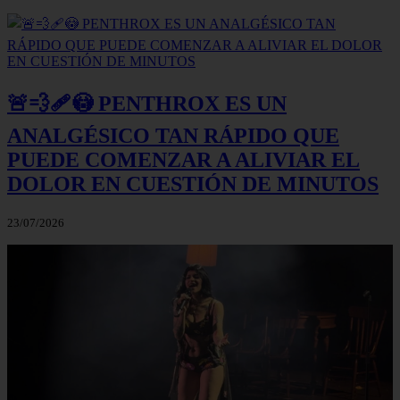
🚨💨🩹😳 PENTHROX ES UN
ANALGÉSICO TAN RÁPIDO QUE
PUEDE COMENZAR A ALIVIAR EL
DOLOR EN CUESTIÓN DE MINUTOS
23/07/2026