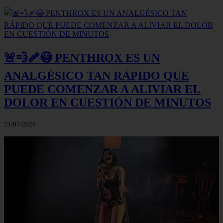
🚨💨🩹😳 PENTHROX ES UN
ANALGÉSICO TAN RÁPIDO QUE
PUEDE COMENZAR A ALIVIAR EL
DOLOR EN CUESTIÓN DE MINUTOS
23/07/2026