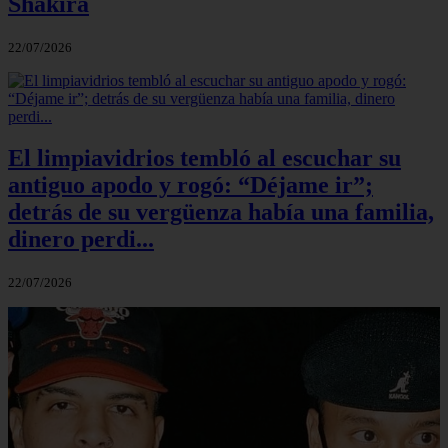
Shakira
22/07/2026
El limpiavidrios tembló al escuchar su
antiguo apodo y rogó: “Déjame ir”;
detrás de su vergüenza había una familia,
dinero perdi...
22/07/2026