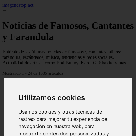
imagenestop.net
☰
Noticias de Famosos, Cantantes
y Farandula
Entérate de las últimas noticias de famosos y cantantes latinos:
farándula, escándalos, música, tendencias y redes sociales.
Actualidad de artistas como Bad Bunny, Karol G, Shakira y más.
Mostrando 1 - 24 de 1585 artículos
Utilizamos cookies
Usamos cookies y otras técnicas de
rastreo para mejorar tu experiencia de
navegación en nuestra web, para
mostrarte contenidos personalizados y