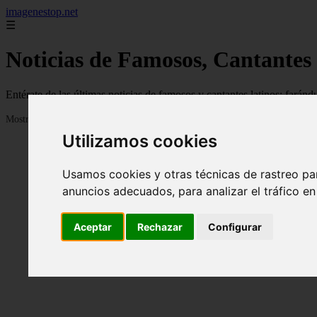
imagenestop.net
☰
Noticias de Famosos, Cantantes
Entérate de las últimas noticias de famosos y cantantes latinos: fará
Mostrando 1 - 24 de 1586 artículos
Utilizamos cookies
Usamos cookies y otras técnicas de rastreo pa
anuncios adecuados, para analizar el tráfico e
Aceptar
Rechazar
Configurar