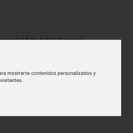
tistas como Bad Bunny, Karol G, Shakira y más.
ara mostrarte contenidos personalizados y
isitantes.