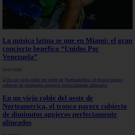
La música latina se une en Miami: el gran
concierto benéfico “Unidos Por
Venezuela”
26/07/2026
En un viejo roble del oeste de
Norteamérica, el tronco parece cubierto
de diminutos agujeros perfectamente
alineados