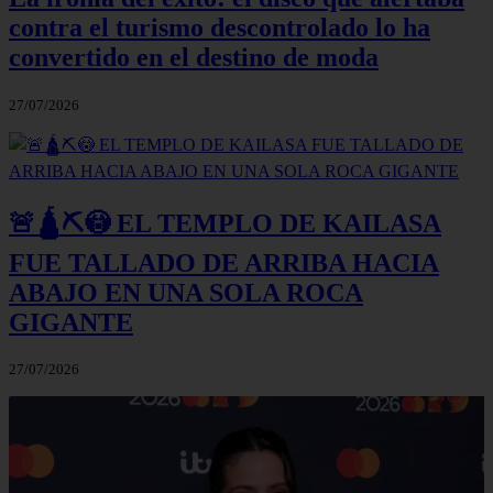
contra el turismo descontrolado lo ha
convertido en el destino de moda
27/07/2026
🚨🛕⛏️😳 EL TEMPLO DE KAILASA
FUE TALLADO DE ARRIBA HACIA
ABAJO EN UNA SOLA ROCA
GIGANTE
27/07/2026