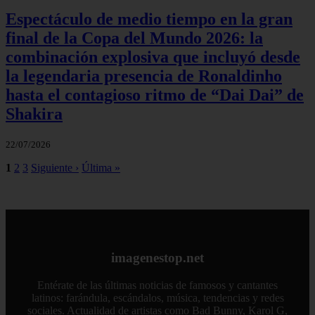
Espectáculo de medio tiempo en la gran
final de la Copa del Mundo 2026: la
combinación explosiva que incluyó desde
la legendaria presencia de Ronaldinho
hasta el contagioso ritmo de “Dai Dai” de
Shakira
22/07/2026
1
2
3
Siguiente ›
Última »
imagenestop.net
Entérate de las últimas noticias de famosos y cantantes
latinos: farándula, escándalos, música, tendencias y redes
sociales. Actualidad de artistas como Bad Bunny, Karol G,