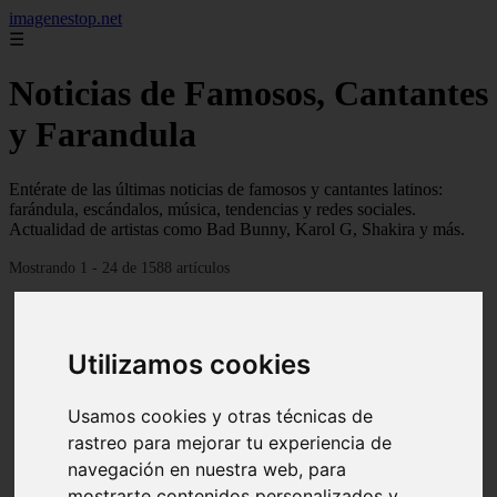
imagenestop.net
☰
Noticias de Famosos, Cantantes
y Farandula
Entérate de las últimas noticias de famosos y cantantes latinos:
farándula, escándalos, música, tendencias y redes sociales.
Actualidad de artistas como Bad Bunny, Karol G, Shakira y más.
Mostrando 1 - 24 de 1588 artículos
Utilizamos cookies
Usamos cookies y otras técnicas de
rastreo para mejorar tu experiencia de
navegación en nuestra web, para
mostrarte contenidos personalizados y