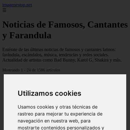
imagenestop.net
☰
Noticias de Famosos, Cantantes
y Farandula
Entérate de las últimas noticias de famosos y cantantes latinos:
farándula, escándalos, música, tendencias y redes sociales.
Actualidad de artistas como Bad Bunny, Karol G, Shakira y más.
Mostrando 1 - 24 de 1586 artículos
Utilizamos cookies
Usamos cookies y otras técnicas de
rastreo para mejorar tu experiencia de
navegación en nuestra web, para
mostrarte contenidos personalizados y