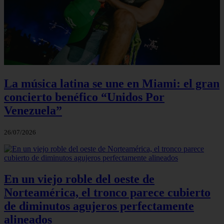
La música latina se une en Miami: el gran
concierto benéfico “Unidos Por
Venezuela”
26/07/2026
En un viejo roble del oeste de
Norteamérica, el tronco parece cubierto
de diminutos agujeros perfectamente
alineados