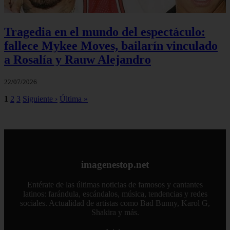
Tragedia en el mundo del espectáculo:
fallece Mykee Moves, bailarín vinculado
a Rosalía y Rauw Alejandro
22/07/2026
1
2
3
Siguiente ›
Última »
imagenestop.net
Entérate de las últimas noticias de famosos y cantantes
latinos: farándula, escándalos, música, tendencias y redes
sociales. Actualidad de artistas como Bad Bunny, Karol G,
Shakira y más.