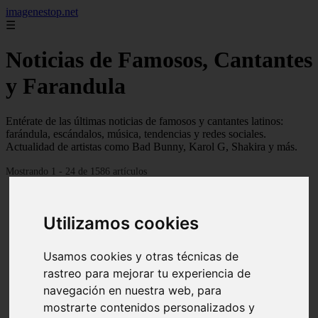
imagenestop.net
☰
Noticias de Famosos, Cantantes
y Farandula
Entérate de las últimas noticias de famosos y cantantes latinos:
farándula, escándalos, música, tendencias y redes sociales.
Actualidad de artistas como Bad Bunny, Karol G, Shakira y más.
Mostrando 1 - 24 de 1586 artículos
Utilizamos cookies
Usamos cookies y otras técnicas de
rastreo para mejorar tu experiencia de
navegación en nuestra web, para
mostrarte contenidos personalizados y