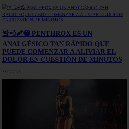
🚨💨🩹😳 PENTHROX ES UN
ANALGÉSICO TAN RÁPIDO QUE
PUEDE COMENZAR A ALIVIAR EL
DOLOR EN CUESTIÓN DE MINUTOS
23/07/2026