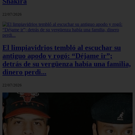
Shakira
22/07/2026
El limpiavidrios tembló al escuchar su
antiguo apodo y rogó: “Déjame ir”;
detrás de su vergüenza había una familia,
dinero perdi...
22/07/2026