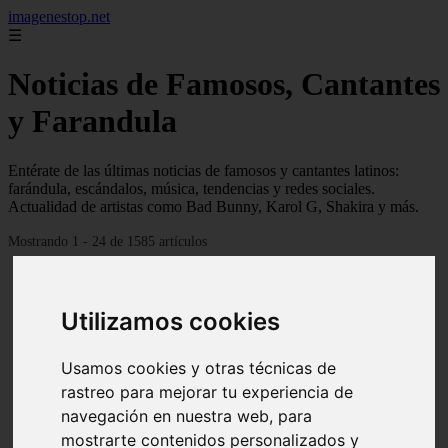
imagenestop.net
☰
Noticias de Famosos, Cantantes
y Farandula
Entérate de las últimas noticias de famosos y cantantes latinos:
farándula, escándalos, música, tendencias y redes sociales.
Actualidad de artistas como Bad Bunny, Karol G, Shakira y más.
Mostrando 1 - 24 de 1585 artículos
Utilizamos cookies
Usamos cookies y otras técnicas de
rastreo para mejorar tu experiencia de
navegación en nuestra web, para
mostrarte contenidos personalizados y