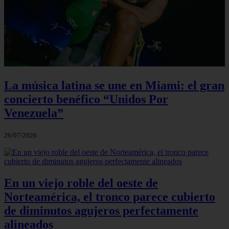
La música latina se une en Miami: el gran
concierto benéfico “Unidos Por
Venezuela”
26/07/2026
En un viejo roble del oeste de
Norteamérica, el tronco parece cubierto
de diminutos agujeros perfectamente
alineados