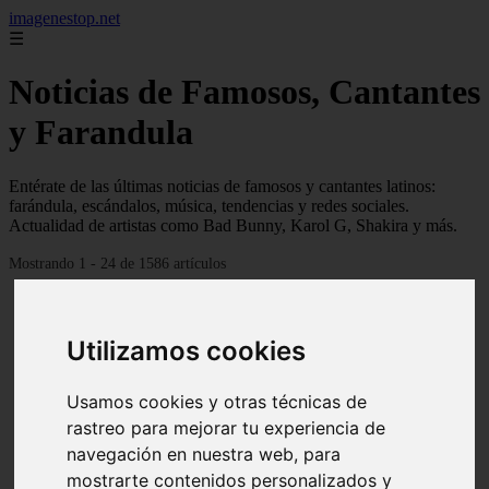
imagenestop.net
☰
Noticias de Famosos, Cantantes
y Farandula
Entérate de las últimas noticias de famosos y cantantes latinos:
farándula, escándalos, música, tendencias y redes sociales.
Actualidad de artistas como Bad Bunny, Karol G, Shakira y más.
Mostrando 1 - 24 de 1586 artículos
Utilizamos cookies
Usamos cookies y otras técnicas de
rastreo para mejorar tu experiencia de
navegación en nuestra web, para
mostrarte contenidos personalizados y